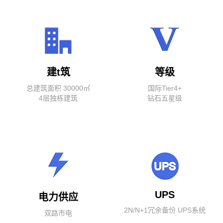
建t筑
等级
总建筑面积 30000㎡
国际Tier4+
4层独栋建筑
钻石五星级
UPS
电力供应
2N/N+1冗余备份 UPS系统
双路市电