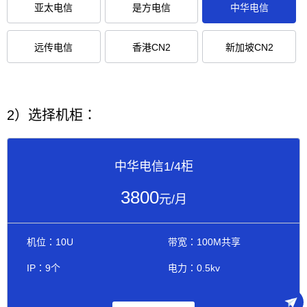
亚太电信
是方电信
中华电信
远传电信
香港CN2
新加坡CN2
2）选择机柜：
中华电信1/4柜
3800
元/月
机位：10U
带宽：100M共享
IP：9个
电力：0.5kv