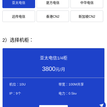
亚太电信
是方电信
中华电信
远传电信
香港CN2
新加坡CN2
2）选择机柜：
亚太电信1/4柜
3800
元/月
机位：10U
带宽：100M共享
IP：9个
电力：0.5kv