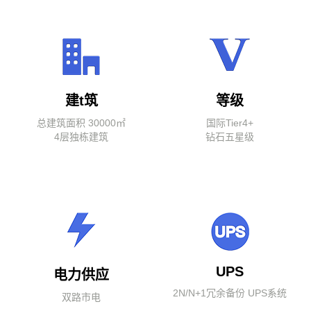
建t筑
等级
总建筑面积 30000㎡
国际Tier4+
4层独栋建筑
钻石五星级
UPS
电力供应
2N/N+1冗余备份 UPS系统
双路市电