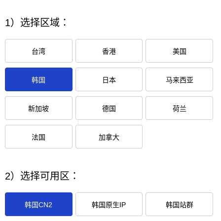
1）选择区域：
台湾
香港
美国
韩国
日本
马来西亚
新加坡
德国
荷兰
法国
加拿大
2）选择可用区：
韩国CN2
韩国原生IP
韩国站群