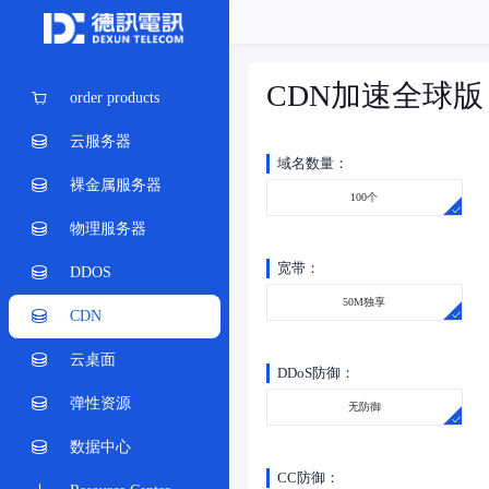
CDN加速全球版
order products
云服务器
域名数量：
裸金属服务器
100个
物理服务器
宽带：
DDOS
50M独享
CDN
云桌面
DDoS防御：
弹性资源
无防御
数据中心
CC防御：