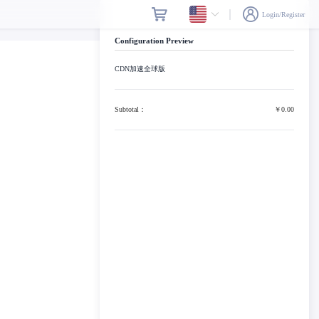
Login/Register
Configuration Preview
CDN加速全球版
Subtotal：
￥0.00