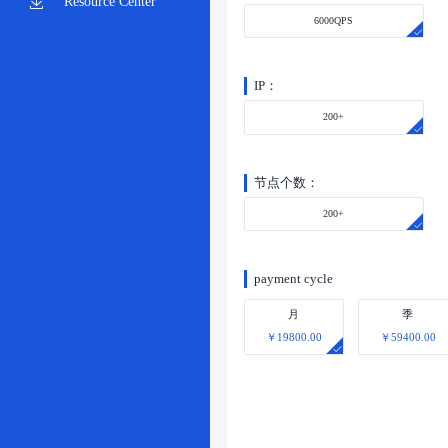
Resource Center
6000QPS
IP：
200+
节点个数：
200+
payment cycle
月
季
￥19800.00
￥59400.00